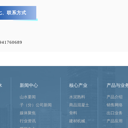
七、联系方式
941760689
水
新闻中心
核心产业
产品与业
山水要闻
水泥熟料
产品介绍
子（分）公司新闻
商品混凝土
销售网络
媒体聚焦
骨料
出口业务
行业资讯
建材机械
产品应用