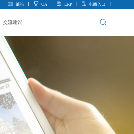
邮箱
丨
OA
丨
ERP
丨
电商入口
丨
交流建议