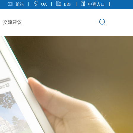
邮箱
丨
OA
丨
ERP
丨
电商入口
丨
交流建议